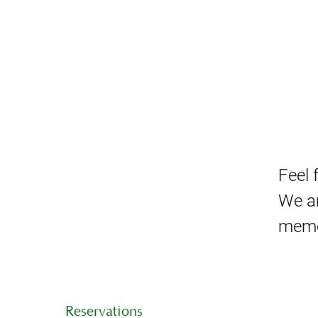
Feel 
We ar
memo
Reservations